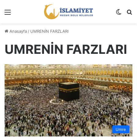
Menü
Dış gö
A
Anasayfa
/
UMRENİN FARZLARI
UMRENİN FARZLARI
Umre