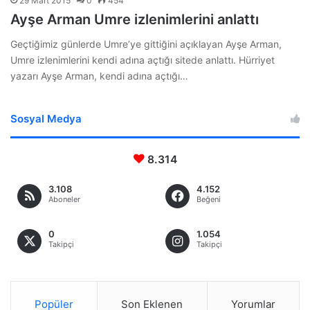
29 Mart 2015
0
454
Ayşe Arman Umre izlenimlerini anlattı
Geçtiğimiz günlerde Umre’ye gittiğini açıklayan Ayşe Arman,
Umre izlenimlerini kendi adına açtığı sitede anlattı. Hürriyet
yazarı Ayşe Arman, kendi adına açtığı…
Sosyal Medya
8.314
3.108
4.152
Aboneler
Beğeni
0
1.054
Takipçi
Takipçi
Popüler
Son Eklenen
Yorumlar