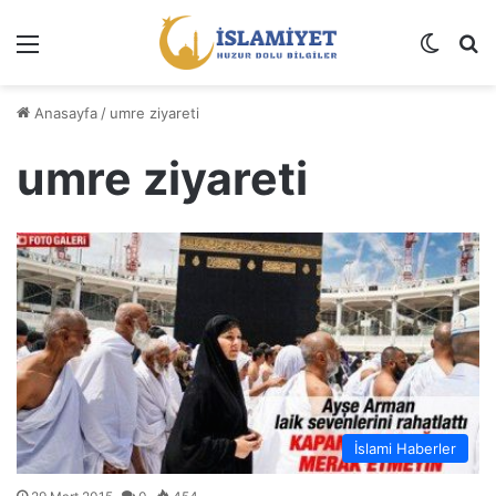
Menü
Dış gö
A
Anasayfa
/
umre ziyareti
umre ziyareti
İslami Haberler