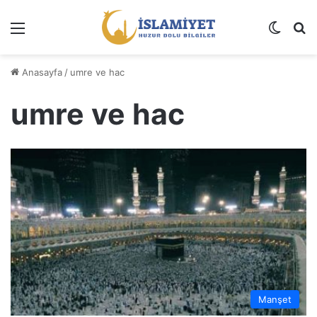
Menü
Dış gö
A
Anasayfa
/
umre ve hac
umre ve hac
Manşet