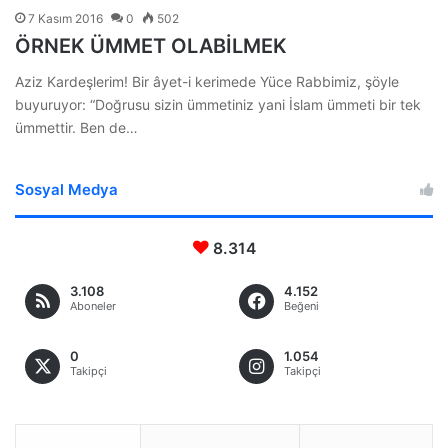
7 Kasım 2016
0
502
ÖRNEK ÜMMET OLABİLMEK
Aziz Kardeşlerim! Bir âyet-i kerimede Yüce Rabbimiz, şöyle
buyuruyor: “Doğrusu sizin ümmetiniz yani İslam ümmeti bir tek
ümmettir. Ben de…
Sosyal Medya
8.314
3.108
4.152
Aboneler
Beğeni
0
1.054
Takipçi
Takipçi