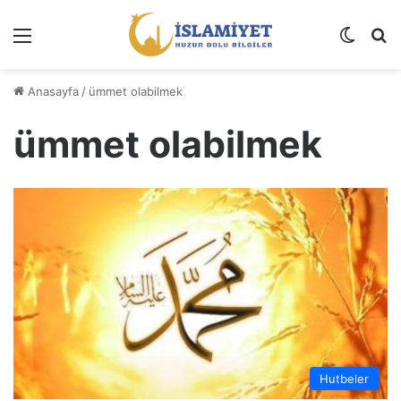
Menü
Dış gö
A
Anasayfa
/
ümmet olabilmek
ümmet olabilmek
Hutbeler