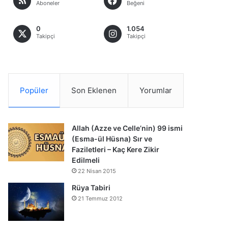
Aboneler
Beğeni
0
1.054
Takipçi
Takipçi
Popüler
Son Eklenen
Yorumlar
Allah (Azze ve Celle’nin) 99 ismi
(Esma-ül Hüsna) Sır ve
Faziletleri – Kaç Kere Zikir
Edilmeli
22 Nisan 2015
Rüya Tabiri
21 Temmuz 2012