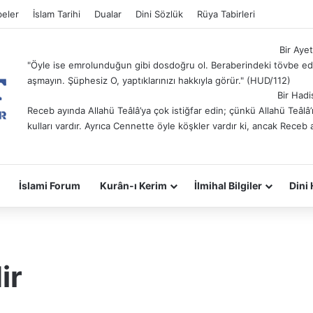
eler
İslam Tarihi
Dualar
Dini Sözlük
Rüya Tabirleri
Bir Ayet
"Öyle ise emrolunduğun gibi dosdoğru ol. Beraberindeki tövbe ede
aşmayın. Şüphesiz O, yaptıklarınızı hakkıyla görür." (HUD/112)
Bir Hadi
Receb ayında Allahü Teâlâ’ya çok istiğfar edin; çünkü Allahü Teâl
kulları vardır. Ayrıca Cennette öyle köşkler vardır ki, ancak Receb 
İslami Forum
Kurân-ı Kerim
İlmihal Bilgiler
Dini 
ir