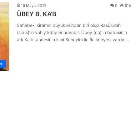
19 Mayıs 2012
0
615
ÜBEY B. KA’B
Sahabe-i kiramın büyüklerinden biri olup Rasûlüllah
(s.a.s)’in vahiy kâtiplerindendir. Übey (r.a)’ın babasının
adı Ka’b, annesinin ismi Suheyle’dir. İki künyesi vardır:…
er