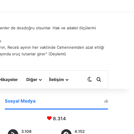
nler de dosdoğru olsunlar. Hak ve adalet ölçülerini
s
â’nın, Receb ayının her vaktinde Cehennemden azat ettiği
ayında oruç tutanlar girer" (Deylemi)
Dış görünümü deği
Arama yap ...
Hikayeler
Diğer
İletişim
Sosyal Medya
8.314
3.108
4.152