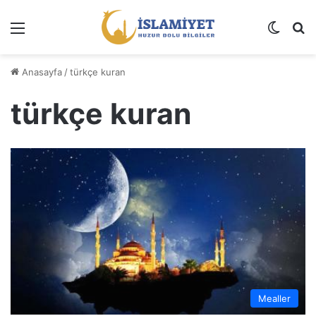
Menü
Dış gö
A
Anasayfa
/
türkçe kuran
türkçe kuran
Mealler