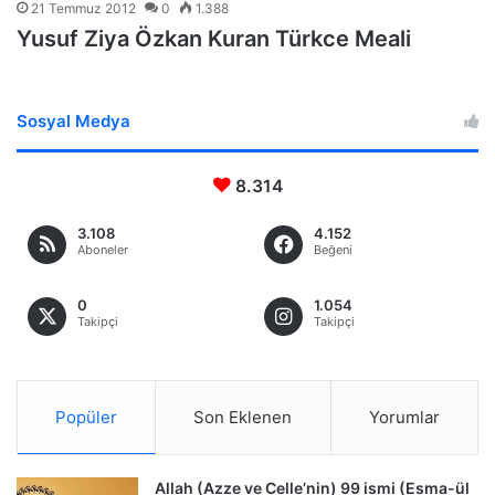
21 Temmuz 2012
0
1.388
Yusuf Ziya Özkan Kuran Türkce Meali
Sosyal Medya
8.314
3.108
4.152
Aboneler
Beğeni
0
1.054
Takipçi
Takipçi
Popüler
Son Eklenen
Yorumlar
Allah (Azze ve Celle’nin) 99 ismi (Esma-ül