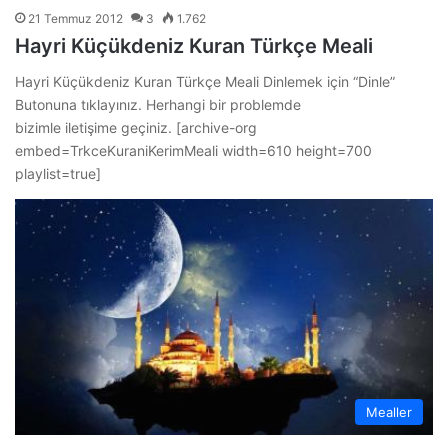
21 Temmuz 2012
3
1.762
Hayri Küçükdeniz Kuran Türkçe Meali
Hayri Küçükdeniz Kuran Türkçe Meali Dinlemek için “Dinle”
Butonuna tıklayınız. Herhangi bir problemde
bizimle iletişime geçiniz. [archive-org
embed=TrkceKuraniKerimMeali width=610 height=700
playlist=true]
Mealler