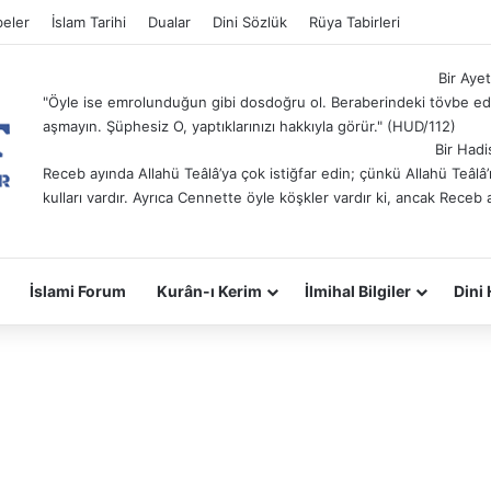
eler
İslam Tarihi
Dualar
Dini Sözlük
Rüya Tabirleri
Bir Ayet
"Öyle ise emrolunduğun gibi dosdoğru ol. Beraberindeki tövbe ede
aşmayın. Şüphesiz O, yaptıklarınızı hakkıyla görür." (HUD/112)
Bir Hadi
Receb ayında Allahü Teâlâ’ya çok istiğfar edin; çünkü Allahü Teâl
kulları vardır. Ayrıca Cennette öyle köşkler vardır ki, ancak Receb 
İslami Forum
Kurân-ı Kerim
İlmihal Bilgiler
Dini 