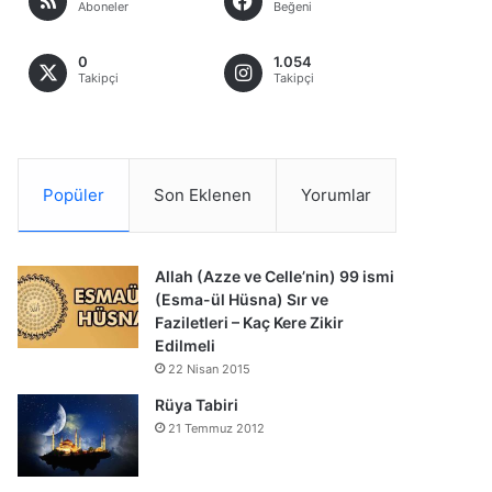
Aboneler
Beğeni
0
1.054
Takipçi
Takipçi
Popüler
Son Eklenen
Yorumlar
Allah (Azze ve Celle’nin) 99 ismi
(Esma-ül Hüsna) Sır ve
Faziletleri – Kaç Kere Zikir
Edilmeli
22 Nisan 2015
Rüya Tabiri
21 Temmuz 2012