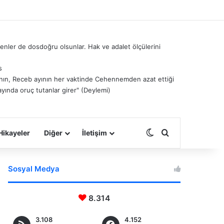
nler de dosdoğru olsunlar. Hak ve adalet ölçülerini
s
â’nın, Receb ayının her vaktinde Cehennemden azat ettiği
ayında oruç tutanlar girer" (Deylemi)
Dış görünümü deği
Arama yap ...
Hikayeler
Diğer
İletişim
Sosyal Medya
8.314
3.108
4.152