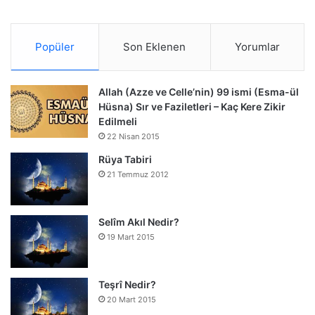
Popüler
Son Eklenen
Yorumlar
Allah (Azze ve Celle’nin) 99 ismi (Esma-ül
Hüsna) Sır ve Faziletleri – Kaç Kere Zikir
Edilmeli
22 Nisan 2015
Rüya Tabiri
21 Temmuz 2012
Selîm Akıl Nedir?
19 Mart 2015
Teşrî Nedir?
20 Mart 2015