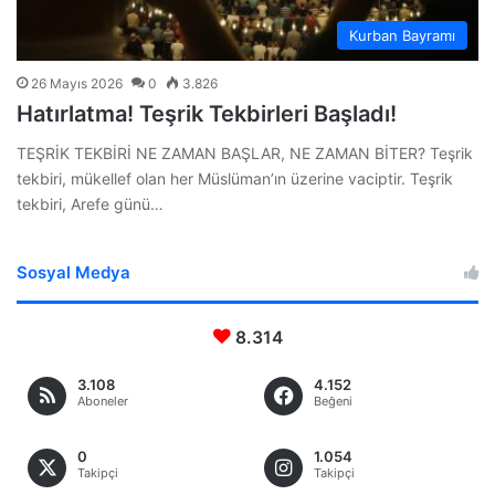
Kurban Bayramı
26 Mayıs 2026
0
3.826
Hatırlatma! Teşrik Tekbirleri Başladı!
TEŞRİK TEKBİRİ NE ZAMAN BAŞLAR, NE ZAMAN BİTER? Teşrik
tekbiri, mükellef olan her Müslüman’ın üzerine vaciptir. Teşrik
tekbiri, Arefe günü…
Sosyal Medya
8.314
3.108
4.152
Aboneler
Beğeni
0
1.054
Takipçi
Takipçi