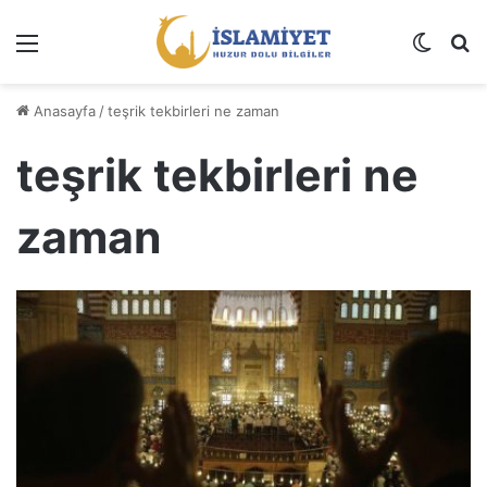
Menü
Dış gö
A
Anasayfa
/
teşrik tekbirleri ne zaman
teşrik tekbirleri ne
zaman