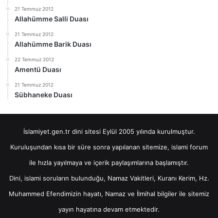
21 Temmuz 2012
Allahümme Salli Duası
21 Temmuz 2012
Allahümme Barik Duası
22 Temmuz 2012
Amentü Duası
21 Temmuz 2012
Sübhaneke Duası
İslamiyet.gen.tr dini sitesi Eylül 2005 yılında kurulmuştur.
Kuruluşundan kısa bir süre sonra yapılanan sitemize, islami forum
ile hızla yayılmaya ve içerik paylaşımlarına başlamıştır.
Dini, islami soruların bulunduğu, Namaz Vakitleri, Kuranı Kerim, Hz.
Muhammed Efendimizin hayatı, Namaz ve İlmihal bilgiler ile sitemiz
yayın hayatına devam etmektedir.