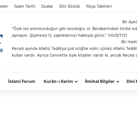
eler
İslam Tarihi
Dualar
Dini Sözlük
Rüya Tabirleri
Bir Ayet
"Öyle ise emrolunduğun gibi dosdoğru ol. Beraberindeki tövbe ede
aşmayın. Şüphesiz O, yaptıklarınızı hakkıyla görür." (HUD/112)
Bir Hadi
Receb ayında Allahü Teâlâ’ya çok istiğfar edin; çünkü Allahü Teâl
kulları vardır. Ayrıca Cennette öyle köşkler vardır ki, ancak Receb 
İslami Forum
Kurân-ı Kerim
İlmihal Bilgiler
Dini 