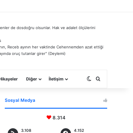
nler de dosdoğru olsunlar. Hak ve adalet ölçülerini
s
â’nın, Receb ayının her vaktinde Cehennemden azat ettiği
ayında oruç tutanlar girer" (Deylemi)
Dış görünümü deği
Arama yap ...
Hikayeler
Diğer
İletişim
Sosyal Medya
8.314
3.108
4.152