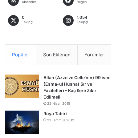
Aboneler
Beğeni
0
1.054
Takipçi
Takipçi
Popüler
Son Eklenen
Yorumlar
Allah (Azze ve Celle’nin) 99 ismi
(Esma-ül Hüsna) Sır ve
Faziletleri – Kaç Kere Zikir
Edilmeli
22 Nisan 2015
Rüya Tabiri
21 Temmuz 2012