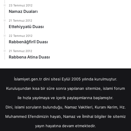
23 Temmuz 2012
Namaz Duaları
21 Temmuz 2012
Ettehiyyatü Duası
22 Temmuz 2012
Rabbenâğfirlî Duası
21 Temmuz 2012
Rabbena Atina Duası
İslamiyet.gen.tr dini sitesi Eylül 2005 yılında kurulmuştur.
Kuruluşundan kısa bir süre sonra yapılanan sitemize, islami forum
ile hızla yayılmaya ve içerik paylaşımlarına başlamıştır.
Dini, islami soruların bulunduğu, Namaz Vakitleri, Kuranı Kerim, Hz.
Muhammed Efendimizin hayatı, Namaz ve İlmihal bilgiler ile sitemiz
yayın hayatına devam etmektedir.