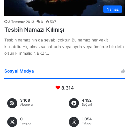
Namaz
3 Temmuz 2013
0
507
Tesbih Namazı Kılınışı
Tesbih namazının da sevabı çoktur. Bu namaz her vakit
kılınabilir. Hiç olmazsa haftada veya ayda veya ömürde bir defa
olsun kılınmalıdır. BKZ:…
Sosyal Medya
8.314
3.108
4.152
Aboneler
Beğeni
0
1.054
Takipçi
Takipçi