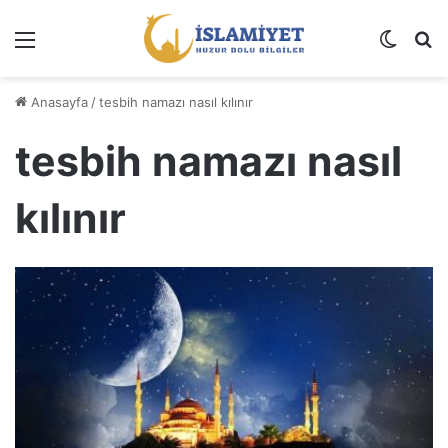
Menü
Dış gö
A
Anasayfa
/
tesbih namazı nasıl kılınır
tesbih namazı nasıl
kılınır