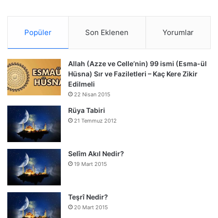
Popüler
Son Eklenen
Yorumlar
Allah (Azze ve Celle’nin) 99 ismi (Esma-ül
Hüsna) Sır ve Faziletleri – Kaç Kere Zikir
Edilmeli
22 Nisan 2015
Rüya Tabiri
21 Temmuz 2012
Selîm Akıl Nedir?
19 Mart 2015
Teşrî Nedir?
20 Mart 2015