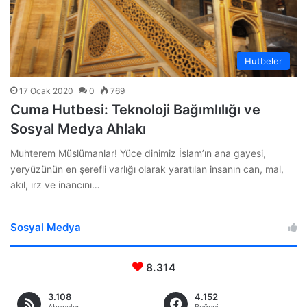
Hutbeler
17 Ocak 2020
0
769
Cuma Hutbesi: Teknoloji Bağımlılığı ve
Sosyal Medya Ahlakı
Muhterem Müslümanlar! Yüce dinimiz İslam’ın ana gayesi,
yeryüzünün en şerefli varlığı olarak yaratılan insanın can, mal,
akıl, ırz ve inancını…
Sosyal Medya
8.314
3.108
4.152
Aboneler
Beğeni