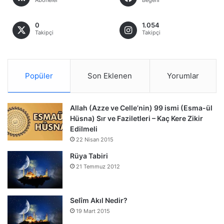
0
1.054
Takipçi
Takipçi
Popüler
Son Eklenen
Yorumlar
Allah (Azze ve Celle’nin) 99 ismi (Esma-ül
Hüsna) Sır ve Faziletleri – Kaç Kere Zikir
Edilmeli
22 Nisan 2015
Rüya Tabiri
21 Temmuz 2012
Selîm Akıl Nedir?
19 Mart 2015