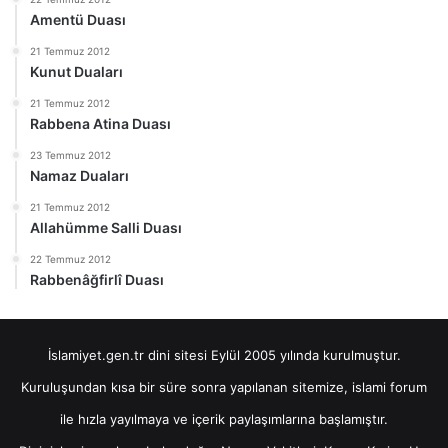
Amentü Duası
21 Temmuz 2012
Kunut Duaları
21 Temmuz 2012
Rabbena Atina Duası
23 Temmuz 2012
Namaz Duaları
21 Temmuz 2012
Allahümme Salli Duası
22 Temmuz 2012
Rabbenâğfirlî Duası
İslamiyet.gen.tr dini sitesi Eylül 2005 yılında kurulmuştur.
Kuruluşundan kısa bir süre sonra yapılanan sitemize, islami forum
ile hızla yayılmaya ve içerik paylaşımlarına başlamıştır.