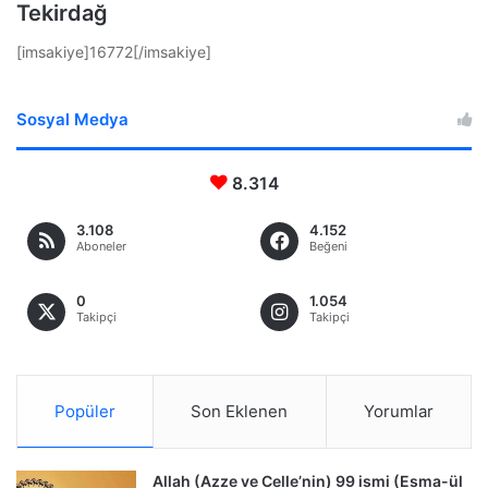
Tekirdağ
[imsakiye]16772[/imsakiye]
Sosyal Medya
8.314
3.108
4.152
Aboneler
Beğeni
0
1.054
Takipçi
Takipçi
Popüler
Son Eklenen
Yorumlar
Allah (Azze ve Celle’nin) 99 ismi (Esma-ül