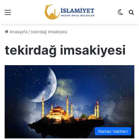
Menü
Dış gö
A
Anasayfa
/
tekirdağ imsakiyesi
tekirdağ imsakiyesi
Namaz Vakitleri