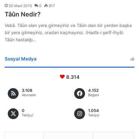
20 Mart 2015
0
917
Tâûn Nedir?
Vebâ. Tâûn olan yere girmeyiniz ve Tâûn olan bir yerden başka
bir yere gitmeyiniz, oradan kaçmayınız. (Hadîs-i şerîf-İhyâ)
Tâûn hastalığı…
Sosyal Medya
8.314
3.108
4.152
Aboneler
Beğeni
0
1.054
Takipçi
Takipçi