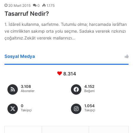
20 Mart 2015
0
1.175
Tasarruf Nedir?
1. İdâreli kullanma, sarfetme. Tutumlu olma; harcamada isrâftan
ve cimrilikten sakınıp orta yolu seçme. Sadaka vererek rızkınızı
çoğaltınız.Zekât vererek mallarınızı…
Sosyal Medya
8.314
3.108
4.152
Aboneler
Beğeni
0
1.054
Takipçi
Takipçi