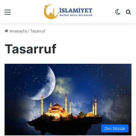
Menü
Dış gö
A
Anasayfa
/
Tasarruf
Tasarruf
Dini Sözlük