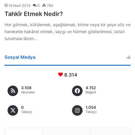
19 Mart 2015
0
760
Tahkîr Etmek Nedir?
Hor görmek, kötülemek, aşağılamak, birine veya bir şeye söz ve
hareketle hakâret etmek, saygı ve hürmet gösterilmesi, üstün
tutulması lâzım…
Sosyal Medya
8.314
3.108
4.152
Aboneler
Beğeni
0
1.054
Takipçi
Takipçi