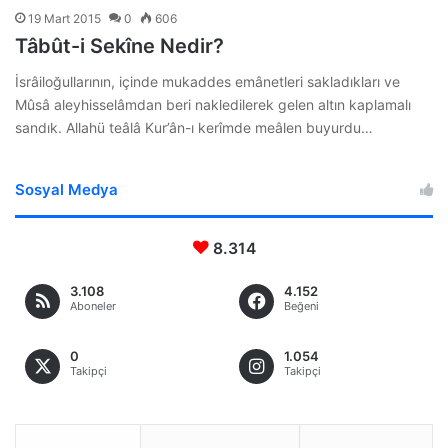
19 Mart 2015
0
606
Tâbût-i Sekîne Nedir?
İsrâiloğullarının, içinde mukaddes emânetleri sakladıkları ve
Mûsâ aleyhisselâmdan beri nakledilerek gelen altın kaplamalı
sandık. Allahü teâlâ Kur’ân-ı kerîmde meâlen buyurdu…
Sosyal Medya
8.314
3.108
4.152
Aboneler
Beğeni
0
1.054
Takipçi
Takipçi