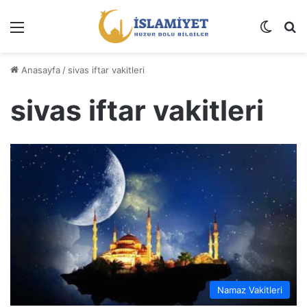
Menü
Dış gö
A
Anasayfa
/
sivas iftar vakitleri
sivas iftar vakitleri
Namaz Vakitleri