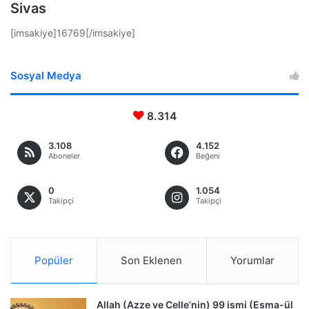
Sivas
[imsakiye]16769[/imsakiye]
Sosyal Medya
8.314
3.108
4.152
Aboneler
Beğeni
0
1.054
Takipçi
Takipçi
Popüler
Son Eklenen
Yorumlar
Allah (Azze ve Celle’nin) 99 ismi (Esma-ül