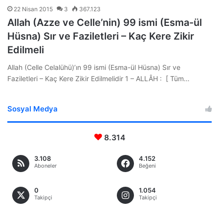
22 Nisan 2015
3
367.123
Allah (Azze ve Celle’nin) 99 ismi (Esma-ül
Hüsna) Sır ve Faziletleri – Kaç Kere Zikir
Edilmeli
Allah (Celle Celalühü)’ın 99 ismi (Esma-ül Hüsna) Sır ve
Faziletleri – Kaç Kere Zikir Edilmelidir 1 – ALLÂH : [ Tüm…
Sosyal Medya
8.314
3.108
4.152
Aboneler
Beğeni
0
1.054
Takipçi
Takipçi