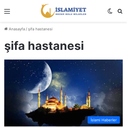
Menü
Dış gö
A
Anasayfa
/
şifa hastanesi
şifa hastanesi
İslami Haberler