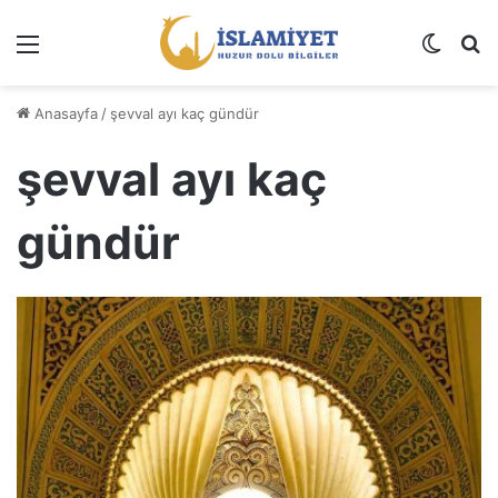
Menü
Dış gö
A
Anasayfa
/
şevval ayı kaç gündür
şevval ayı kaç
gündür