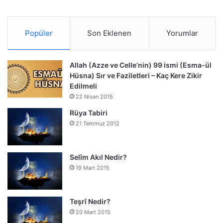
Popüler
Son Eklenen
Yorumlar
Allah (Azze ve Celle’nin) 99 ismi (Esma-ül
Hüsna) Sır ve Faziletleri – Kaç Kere Zikir
Edilmeli
22 Nisan 2015
Rüya Tabiri
21 Temmuz 2012
Selîm Akıl Nedir?
19 Mart 2015
Teşrî Nedir?
20 Mart 2015