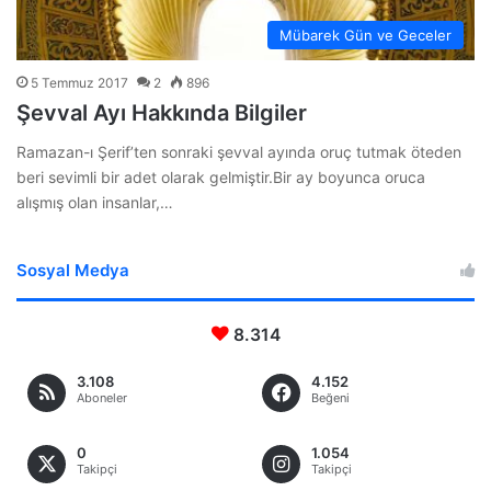
Mübarek Gün ve Geceler
5 Temmuz 2017
2
896
Şevval Ayı Hakkında Bilgiler
Ramazan-ı Şerif’ten sonraki şevval ayında oruç tutmak öteden
beri sevimli bir adet olarak gelmiştir.Bir ay boyunca oruca
alışmış olan insanlar,…
Sosyal Medya
8.314
3.108
4.152
Aboneler
Beğeni
0
1.054
Takipçi
Takipçi