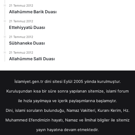
21 Temmuz 2012
Allahümme Barik Duası
21 Temmuz 2012
Ettehiyyatü Duası
21 Temmuz 2012
Sübhaneke Duası
21 Temmuz 2012
Allahümme Salli Duası
İslamiyet.gen.tr dini sitesi Eylül 2005 yılında kurulmuştur.
Kuruluşundan kısa bir süre sonra yapılanan sitemize, islami forum
ile hızla yayılmaya ve içerik paylaşımlarına başlamıştır.
Dini, islami soruların bulunduğu, Namaz Vakitleri, Kuranı Kerim, Hz.
Muhammed Efendimizin hayatı, Namaz ve İlmihal bilgiler ile sitemiz
yayın hayatına devam etmektedir.