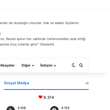
nler de dosdoğru olsunlar. Hak ve adalet ölçülerini
s
â’nın, Receb ayının her vaktinde Cehennemden azat ettiği
ayında oruç tutanlar girer" (Deylemi)
Dış görünümü deği
Arama yap ...
Hikayeler
Diğer
İletişim
Sosyal Medya
8.314
3.108
4.152