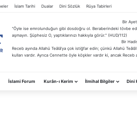
eler
İslam Tarihi
Dualar
Dini Sözlük
Rüya Tabirleri
Bir Ayet
"Öyle ise emrolunduğun gibi dosdoğru ol. Beraberindeki tövbe ede
aşmayın. Şüphesiz O, yaptıklarınızı hakkıyla görür." (HUD/112)
Bir Hadi
Receb ayında Allahü Teâlâ’ya çok istiğfar edin; çünkü Allahü Teâl
kulları vardır. Ayrıca Cennette öyle köşkler vardır ki, ancak Receb 
İslami Forum
Kurân-ı Kerim
İlmihal Bilgiler
Dini 