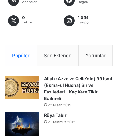
Aboneler
Beğeni
0
1.054
Takipçi
Takipçi
Popüler
Son Eklenen
Yorumlar
Allah (Azze ve Celle’nin) 99 ismi
(Esma-ül Hüsna) Sır ve
Faziletleri – Kaç Kere Zikir
Edilmeli
22 Nisan 2015
Rüya Tabiri
21 Temmuz 2012