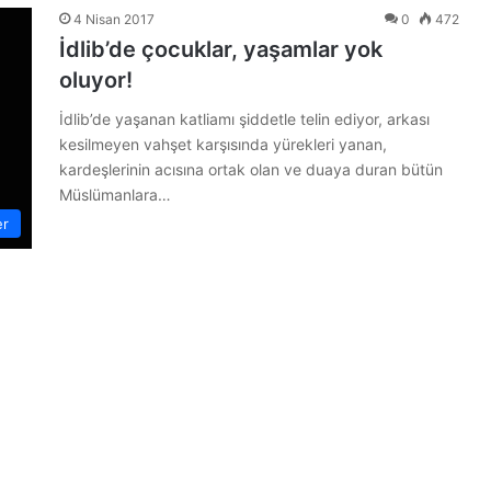
4 Nisan 2017
0
472
İdlib’de çocuklar, yaşamlar yok
oluyor!
İdlib’de yaşanan katliamı şiddetle telin ediyor, arkası
kesilmeyen vahşet karşısında yürekleri yanan,
kardeşlerinin acısına ortak olan ve duaya duran bütün
Müslümanlara…
er