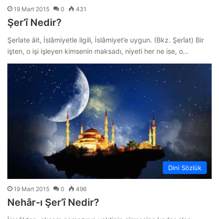
19 Mart 2015
0
431
Şer’î Nedir?
Şerîate âit, İslâmiyetle ilgili, İslâmiyet’e uygun. (Bkz. Şerîat) Bir
işten, o işi işleyen kimsenin maksadı, niyeti her ne ise, o…
Dini Sözlük
19 Mart 2015
0
496
Nehâr-ı Şer’î Nedir?