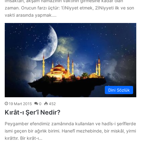
İmsâktan, akşam namazının vaktinin girmesine kadar olan
zaman. Orucun farzı üçtür: 1)Niyyet etmek, 2)Niyyeti ilk ve son
vakti arasında yapmak.…
Dini Sözlük
19 Mart 2015
0
452
Kırât-ı Şer’î Nedir?
Peygamber efendimiz zamânında kullanılan ve hadîs-i şerîflerde
ismi geçen bir ağırlık birimi. Hanefî mezhebinde, bir miskâl, yirmi
kırâttır. Bir kırât-ı…