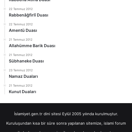
22 Temmuz 2012
Rabbenâğfirlî Duası
22 Temmuz 2012
Amentü Duası
21 Temmuz 2012
Allahümme Barik Duası
21 Temmuz 2012
Sübhaneke Duası
23 Temmuz 2012
Namaz Duaları
21 Temmuz 2012
Kunut Duaları
İslamiyet.gen.tr dini sitesi Eylül 2005 yılında kurulmuştur.
Kuruluşundan kısa bir süre sonra yapılanan sitemize, islami forum