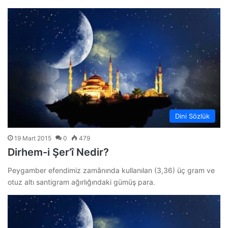
Dini Sözlük
19 Mart 2015
0
479
Dirhem-i Şer’î Nedir?
Peygamber efendimiz zamânında kullanılan (3,36) üç gram ve
otuz altı santigram ağırlığındaki gümüş para.