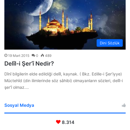
Dini Sözlük
19 Mart 2015
0
489
Delîl-i Şer’î Nedir?
Dînî bilgilerin elde edildiği delîl, kaynak. ( Bkz. Edille-i Şer’iyye)
Müctehîd (din ilimlerinde söz sâhibi) olmayanların sözleri, delîl-i
şer’î olmaz.…
Sosyal Medya
8.314