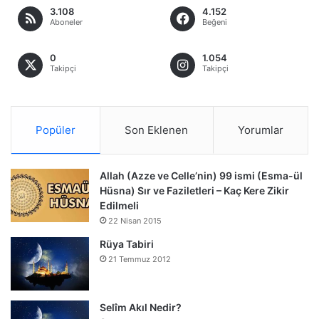
3.108
4.152
Aboneler
Beğeni
0
1.054
Takipçi
Takipçi
Popüler
Son Eklenen
Yorumlar
Allah (Azze ve Celle’nin) 99 ismi (Esma-ül
Hüsna) Sır ve Faziletleri – Kaç Kere Zikir
Edilmeli
22 Nisan 2015
Rüya Tabiri
21 Temmuz 2012
Selîm Akıl Nedir?