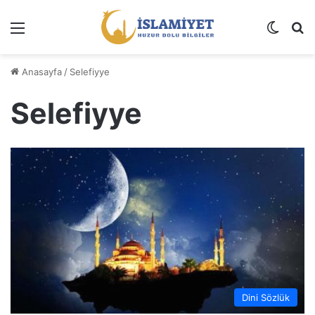
Menü
Dış gö
A
Anasayfa
/
Selefiyye
Selefiyye
Dini Sözlük