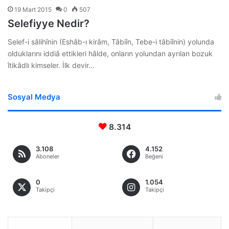
19 Mart 2015
0
507
Selefiyye Nedir?
Selef-i sâlihînin (Eshâb-ı kirâm, Tâbiîn, Tebe-i tâbiînin) yolunda
olduklarını iddiâ ettikleri hâlde, onların yolundan ayrılan bozuk
îtikâdlı kimseler. İlk devir…
Sosyal Medya
8.314
3.108
4.152
Aboneler
Beğeni
0
1.054
Takipçi
Takipçi