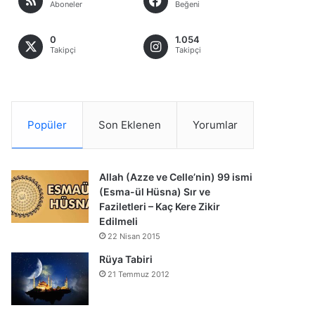
Aboneler
Beğeni
0
1.054
Takipçi
Takipçi
Popüler
Son Eklenen
Yorumlar
Allah (Azze ve Celle’nin) 99 ismi
(Esma-ül Hüsna) Sır ve
Faziletleri – Kaç Kere Zikir
Edilmeli
22 Nisan 2015
Rüya Tabiri
21 Temmuz 2012