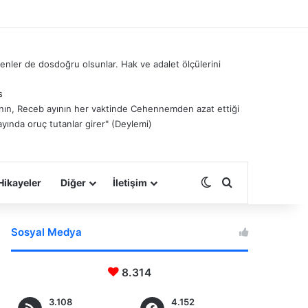
nler de dosdoğru olsunlar. Hak ve adalet ölçülerini
s
â’nın, Receb ayının her vaktinde Cehennemden azat ettiği
ayında oruç tutanlar girer" (Deylemi)
Dış görünümü deği
Arama yap ...
Hikayeler
Diğer
İletişim
Sosyal Medya
8.314
3.108
4.152