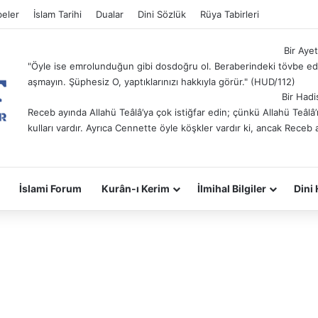
eler
İslam Tarihi
Dualar
Dini Sözlük
Rüya Tabirleri
Bir Ayet
"Öyle ise emrolunduğun gibi dosdoğru ol. Beraberindeki tövbe ede
aşmayın. Şüphesiz O, yaptıklarınızı hakkıyla görür." (HUD/112)
Bir Hadi
Receb ayında Allahü Teâlâ’ya çok istiğfar edin; çünkü Allahü Teâl
kulları vardır. Ayrıca Cennette öyle köşkler vardır ki, ancak Receb 
İslami Forum
Kurân-ı Kerim
İlmihal Bilgiler
Dini 