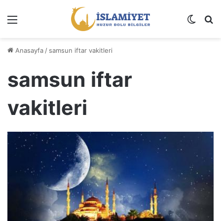
Menü
Dış gö
A
Anasayfa
/
samsun iftar vakitleri
samsun iftar
vakitleri