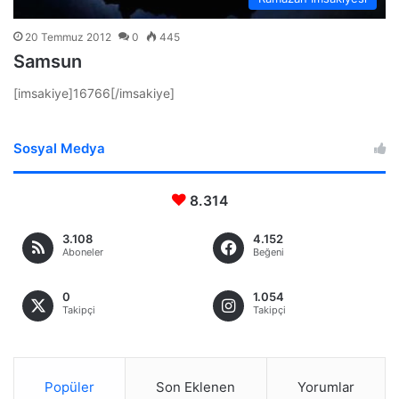
20 Temmuz 2012
0
445
Samsun
[imsakiye]16766[/imsakiye]
Sosyal Medya
8.314
3.108
4.152
Aboneler
Beğeni
0
1.054
Takipçi
Takipçi
Popüler
Son Eklenen
Yorumlar