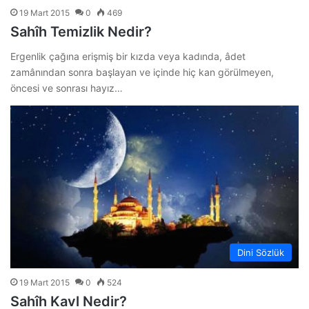
19 Mart 2015
0
469
Sahîh Temizlik Nedir?
Ergenlik çağına erişmiş bir kızda veya kadında, âdet
zamânından sonra başlayan ve içinde hiç kan görülmeyen,
öncesi ve sonrası hayız…
Dini Sözlük
19 Mart 2015
0
524
Sahîh Kavl Nedir?