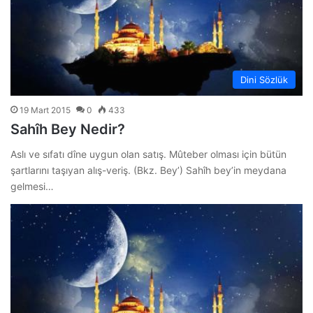
Dini Sözlük
19 Mart 2015
0
433
Sahîh Bey Nedir?
Aslı ve sıfatı dîne uygun olan satış. Mûteber olması için bütün
şartlarını taşıyan alış-veriş. (Bkz. Bey’) Sahîh bey’in meydana
gelmesi…