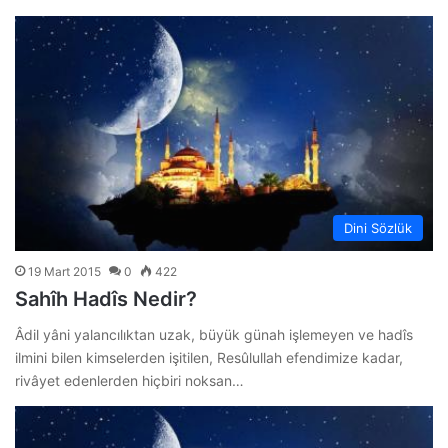
Dini Sözlük
19 Mart 2015
0
422
Sahîh Hadîs Nedir?
Âdil yâni yalancılıktan uzak, büyük günah işlemeyen ve hadîs
ilmini bilen kimselerden işitilen, Resûlullah efendimize kadar,
rivâyet edenlerden hiçbiri noksan…