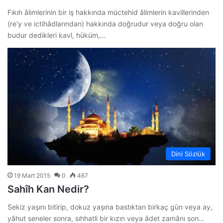
Fıkıh âlimlerinin bir iş hakkında müctehid âlimlerin kavillerinden
(re’y ve ictihâdlarından) hakkında doğrudur veya doğru olan
budur dedikleri kavl, hüküm,…
Dini Sözlük
19 Mart 2015
0
467
Sahîh Kan Nedir?
Sekiz yaşını bitirip, dokuz yaşına bastıktan birkaç gün veya ay,
yâhut seneler sonra, sıhhatli bir kızın veya âdet zamânı son…