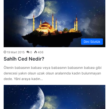
Dini Sözlük
19 Mart 2015
0
406
Sahîh Ced Nedir?
Ölenin babasının babası veya babasının babasının babası gibi
derecesi yakın olsun uzak olsun aralarında kadın bulunmayan
dede. Yâni araya kadın…