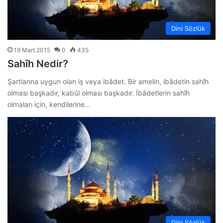
Dini Sözlük
19 Mart 2015
0
435
Sahîh Nedir?
Şartlarına uygun olan iş veya ibâdet. Bir amelin, ibâdetin sahîh
olması başkadır, kabûl olması başkadır. İbâdetlerin sahîh
olmaları için, kendilerine…
Dini Sözlük