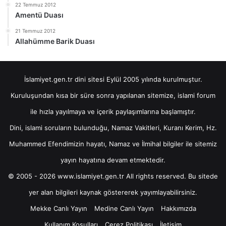
22 Temmuz 2012
Amentü Duası
21 Temmuz 2012
Allahümme Barik Duası
İslamiyet.gen.tr dini sitesi Eylül 2005 yılında kurulmuştur.
Kuruluşundan kısa bir süre sonra yapılanan sitemize, islami forum
ile hızla yayılmaya ve içerik paylaşımlarına başlamıştır.
Dini, islami soruların bulunduğu, Namaz Vakitleri, Kuranı Kerim, Hz.
Muhammed Efendimizin hayatı, Namaz ve İlmihal bilgiler ile sitemiz
yayın hayatına devam etmektedir.
© 2005 - 2026 www.islamiyet.gen.tr All rights reserved. Bu sitede
yer alan bilgileri kaynak göstererek yayımlayabilirsiniz.
Mekke Canlı Yayın
Medine Canlı Yayın
Hakkımızda
Kullanım Koşulları
Çerez Politikası
İletişim