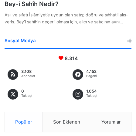
Bey-i Sahîh Nedir?
Aslı ve sıfatı İslâmiyet’e uygun olan satış; doğru ve sıhhatli alış-
veriş. Bey’i sahîhin geçerli olması için, alıcı ve satıcının aynı…
Sosyal Medya
8.314
3.108
4.152
Aboneler
Beğeni
0
1.054
Takipçi
Takipçi
Popüler
Son Eklenen
Yorumlar