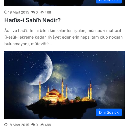
19 Mart 2015
0
468
Hadîs-i Sahîh Nedir?
Âdil ve hadîs ilmini bilen kimselerden işitilen, müsned-i muttasıl
(Resûl-i ekreme kadar, rivâyet edenlerin hepsi tam olup noksan
bulunmayan), mütevâtir…
Dini Sözlük
18 Mart 2015
0
499