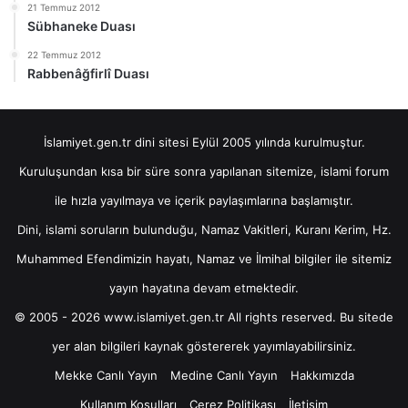
21 Temmuz 2012
Sübhaneke Duası
22 Temmuz 2012
Rabbenâğfirlî Duası
İslamiyet.gen.tr dini sitesi Eylül 2005 yılında kurulmuştur.
Kuruluşundan kısa bir süre sonra yapılanan sitemize, islami forum
ile hızla yayılmaya ve içerik paylaşımlarına başlamıştır.
Dini, islami soruların bulunduğu, Namaz Vakitleri, Kuranı Kerim, Hz.
Muhammed Efendimizin hayatı, Namaz ve İlmihal bilgiler ile sitemiz
yayın hayatına devam etmektedir.
© 2005 - 2026 www.islamiyet.gen.tr All rights reserved. Bu sitede
yer alan bilgileri kaynak göstererek yayımlayabilirsiniz.
Mekke Canlı Yayın
Medine Canlı Yayın
Hakkımızda
Kullanım Koşulları
Çerez Politikası
İletişim