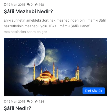
19 Mart 2015
0
468
Şâfiî Mezhebi Nedir?
Ehl-i sünnetin ameldeki dört hak mezhebinden biri. İmâm-ı Şâfiî
hazretlerinin mezhebi, yolu. (Bkz. İmâm-ı Şâfiî) Hanefî
mezhebinden sonra en çok…
Dini Sözlük
19 Mart 2015
0
424
Şâfiî Nedir?