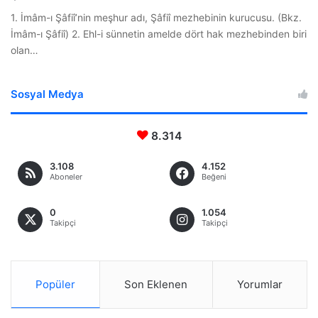
1. İmâm-ı Şâfiî’nin meşhur adı, Şâfiî mezhebinin kurucusu. (Bkz.
İmâm-ı Şâfiî) 2. Ehl-i sünnetin amelde dört hak mezhebinden biri
olan…
Sosyal Medya
8.314
3.108
4.152
Aboneler
Beğeni
0
1.054
Takipçi
Takipçi
Popüler
Son Eklenen
Yorumlar