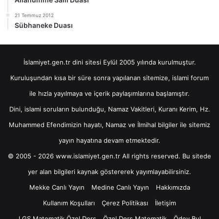
21 Temmuz 2012
Sübhaneke Duası
İslamiyet.gen.tr dini sitesi Eylül 2005 yılında kurulmuştur.
Kuruluşundan kısa bir süre sonra yapılanan sitemize, islami forum
ile hızla yayılmaya ve içerik paylaşımlarına başlamıştır.
Dini, islami soruların bulunduğu, Namaz Vakitleri, Kuranı Kerim, Hz.
Muhammed Efendimizin hayatı, Namaz ve İlmihal bilgiler ile sitemiz
yayın hayatına devam etmektedir.
© 2005 - 2026 www.islamiyet.gen.tr All rights reserved. Bu sitede
yer alan bilgileri kaynak göstererek yayımlayabilirsiniz.
Mekke Canlı Yayın
Medine Canlı Yayın
Hakkımızda
Kullanım Koşulları
Çerez Politikası
İletişim
LGS Matematik Özel Ders
Özel Ders Matematik
Ödev Bul