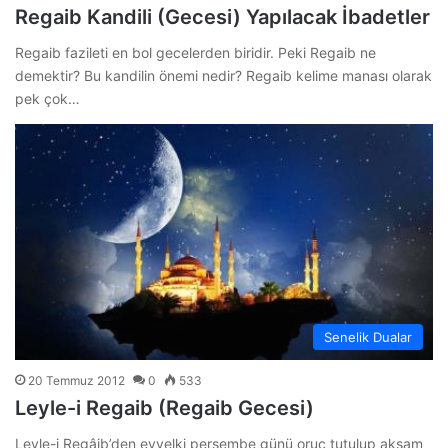
Regaib Kandili (Gecesi) Yapılacak İbadetler
Regaib fazileti en bol gecelerden biridir. Peki Regaib ne
demektir? Bu kandilin önemi nedir? Regaib kelime manası olarak
pek çok…
Senelik Dualar
20 Temmuz 2012
0
533
Leyle-i Regaib (Regaib Gecesi)
Leyle-i Regâib’den evvelki perşembe günü oruç tutulup akşam