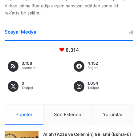
birkaç lokma iftar edip akşam namazını edâdan sonra iki
rek’atta bir selâm…
Sosyal Medya
8.314
3.108
4.152
Aboneler
Beğeni
0
1.054
Takipçi
Takipçi
Popüler
Son Eklenen
Yorumlar
Allah (Azze ve Celle’nin) 99 ismi (Esma-ül