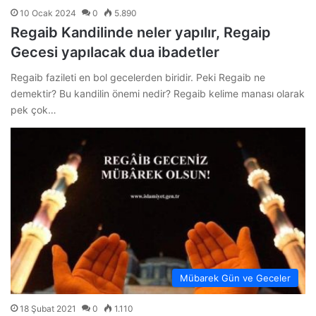
10 Ocak 2024
0
5.890
Regaib Kandilinde neler yapılır, Regaip
Gecesi yapılacak dua ibadetler
Regaib fazileti en bol gecelerden biridir. Peki Regaib ne
demektir? Bu kandilin önemi nedir? Regaib kelime manası olarak
pek çok…
Mübarek Gün ve Geceler
18 Şubat 2021
0
1.110