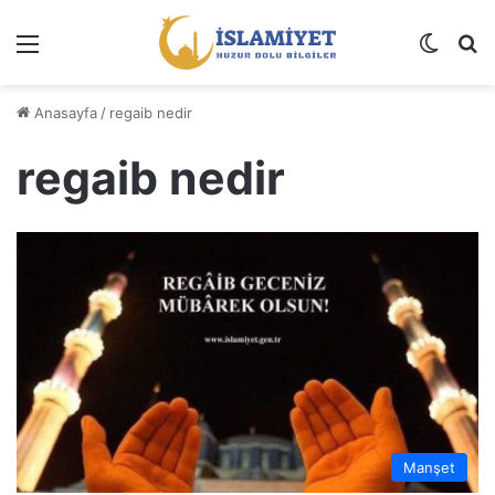
Menü
Dış gö
A
Anasayfa
/
regaib nedir
regaib nedir
Manşet