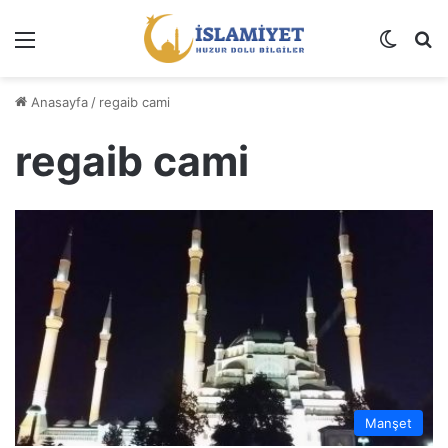
Menü
Dış gö
A
Anasayfa
/
regaib cami
regaib cami
Manşet