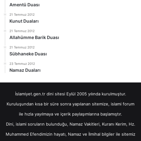
Amentü Duası
21 Temmuz 2012
Kunut Duaları
21 Temmuz 2012
Allahümme Barik Duası
21 Temmuz 2012
Sübhaneke Duası
23 Temmuz 2012
Namaz Duaları
İslamiyet.gen.tr dini sitesi Eylül 2005 yılında kurulmuştur.
Kuruluşundan kısa bir süre sonra yapılanan sitemize, islami forum
ile hızla yayılmaya ve içerik paylaşımlarına başlamıştır.
Dini, islami soruların bulunduğu, Namaz Vakitleri, Kuranı Kerim, Hz.
Muhammed Efendimizin hayatı, Namaz ve İlmihal bilgiler ile sitemiz