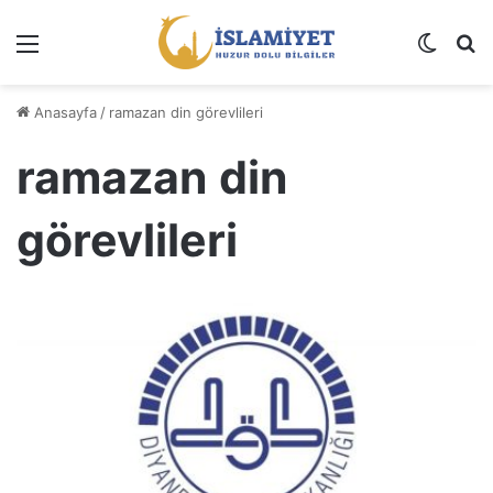
Menü
Dış gö
A
Anasayfa
/
ramazan din görevlileri
ramazan din
görevlileri