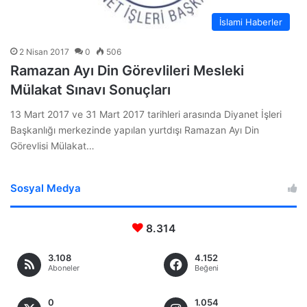
İslami Haberler
2 Nisan 2017
0
506
Ramazan Ayı Din Görevlileri Mesleki
Mülakat Sınavı Sonuçları
​13 Mart 2017 ve 31 Mart 2017 tarihleri arasında Diyanet İşleri
Başkanlığı merkezinde yapılan yurtdışı Ramazan Ayı Din
Görevlisi Mülakat…
Sosyal Medya
8.314
3.108
4.152
Aboneler
Beğeni
0
1.054