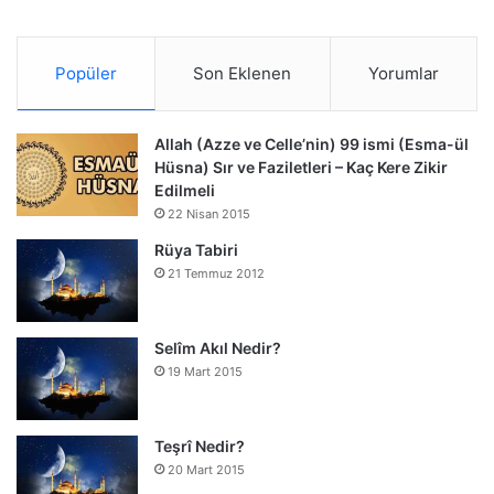
Popüler
Son Eklenen
Yorumlar
Allah (Azze ve Celle’nin) 99 ismi (Esma-ül
Hüsna) Sır ve Faziletleri – Kaç Kere Zikir
Edilmeli
22 Nisan 2015
Rüya Tabiri
21 Temmuz 2012
Selîm Akıl Nedir?
19 Mart 2015
Teşrî Nedir?
20 Mart 2015