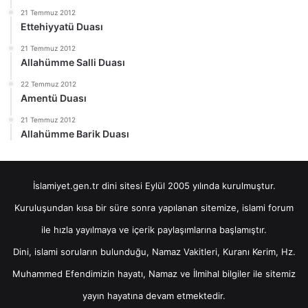
21 Temmuz 2012
Ettehiyyatü Duası
21 Temmuz 2012
Allahümme Salli Duası
22 Temmuz 2012
Amentü Duası
21 Temmuz 2012
Allahümme Barik Duası
İslamiyet.gen.tr dini sitesi Eylül 2005 yılında kurulmuştur.
Kuruluşundan kısa bir süre sonra yapılanan sitemize, islami forum
ile hızla yayılmaya ve içerik paylaşımlarına başlamıştır.
Dini, islami soruların bulunduğu, Namaz Vakitleri, Kuranı Kerim, Hz.
Muhammed Efendimizin hayatı, Namaz ve İlmihal bilgiler ile sitemiz
yayın hayatına devam etmektedir.