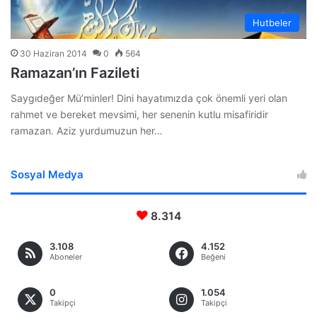
Hutbeler
30 Haziran 2014
0
564
Ramazan’ın Fazileti
Saygıdeğer Mü’minler! Dini hayatımızda çok önemli yeri olan
rahmet ve bereket mevsimi, her senenin kutlu misafiridir
ramazan. Aziz yurdumuzun her…
Sosyal Medya
8.314
3.108
4.152
Aboneler
Beğeni
0
1.054
Takipçi
Takipçi