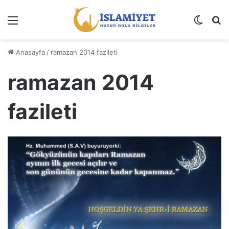
Menü
Dış gö
A
Anasayfa
/
ramazan 2014 fazileti
ramazan 2014
fazileti