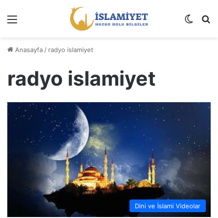
Menü
Dış gö
A
Anasayfa
/
radyo islamiyet
radyo islamiyet
Dini ve İslami Videolar