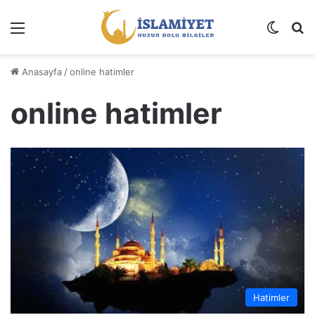
Menü
Dış gö
A
Anasayfa
/
online hatimler
online hatimler
Hatimler