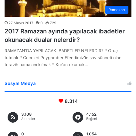
Ramazan
27 Mayıs 2017
0
729
2017 Ramazan ayında yapılacak ibadetler
okunacak dualar nelerdir?
RAMAZAN’DA YAPILACAK İBADETLER NELERDİR? * Oruç
tutmak * Geceleri Peygamber Efendimiz’in sav sünneti olan
teravih namazını kılmak * Kur’an okumak…
Sosyal Medya
8.314
3.108
4.152
Aboneler
Beğeni
0
1.054