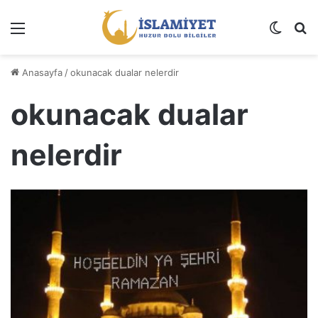
Menü
Dış gö
A
Anasayfa
/
okunacak dualar nelerdir
okunacak dualar
nelerdir