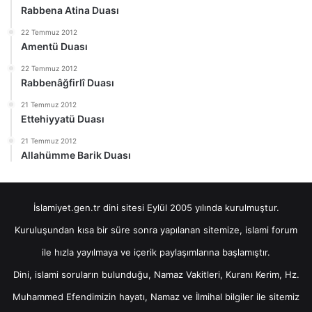
Rabbena Atina Duası
22 Temmuz 2012
Amentü Duası
22 Temmuz 2012
Rabbenâğfirlî Duası
21 Temmuz 2012
Ettehiyyatü Duası
21 Temmuz 2012
Allahümme Barik Duası
İslamiyet.gen.tr dini sitesi Eylül 2005 yılında kurulmuştur.
Kuruluşundan kısa bir süre sonra yapılanan sitemize, islami forum
ile hızla yayılmaya ve içerik paylaşımlarına başlamıştır.
Dini, islami soruların bulunduğu, Namaz Vakitleri, Kuranı Kerim, Hz.
Muhammed Efendimizin hayatı, Namaz ve İlmihal bilgiler ile sitemiz