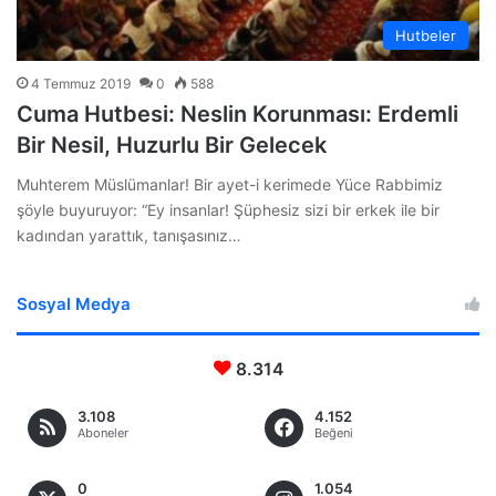
Hutbeler
4 Temmuz 2019
0
588
Cuma Hutbesi: Neslin Korunması: Erdemli
Bir Nesil, Huzurlu Bir Gelecek
Muhterem Müslümanlar! Bir ayet-i kerimede Yüce Rabbimiz
şöyle buyuruyor: “Ey insanlar! Şüphesiz sizi bir erkek ile bir
kadından yarattık, tanışasınız…
Sosyal Medya
8.314
3.108
4.152
Aboneler
Beğeni
0
1.054