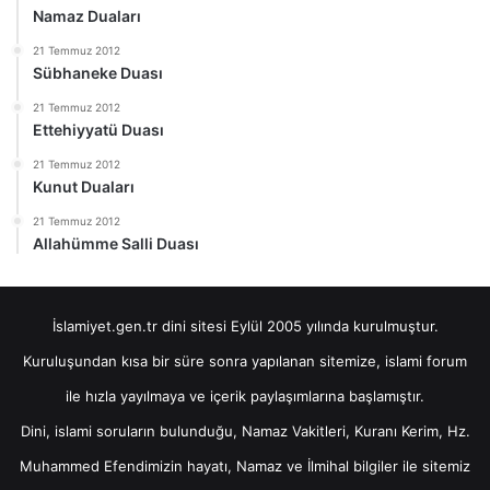
Namaz Duaları
21 Temmuz 2012
Sübhaneke Duası
21 Temmuz 2012
Ettehiyyatü Duası
21 Temmuz 2012
Kunut Duaları
21 Temmuz 2012
Allahümme Salli Duası
İslamiyet.gen.tr dini sitesi Eylül 2005 yılında kurulmuştur.
Kuruluşundan kısa bir süre sonra yapılanan sitemize, islami forum
ile hızla yayılmaya ve içerik paylaşımlarına başlamıştır.
Dini, islami soruların bulunduğu, Namaz Vakitleri, Kuranı Kerim, Hz.
Muhammed Efendimizin hayatı, Namaz ve İlmihal bilgiler ile sitemiz