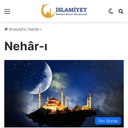
Menü
Dış gö
A
Anasayfa
/
Nehâr-ı
Nehâr-ı
Dini Sözlük