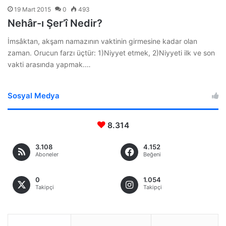
19 Mart 2015
0
493
Nehâr-ı Şer’î Nedir?
İmsâktan, akşam namazının vaktinin girmesine kadar olan
zaman. Orucun farzı üçtür: 1)Niyyet etmek, 2)Niyyeti ilk ve son
vakti arasında yapmak.…
Sosyal Medya
8.314
3.108
4.152
Aboneler
Beğeni
0
1.054
Takipçi
Takipçi