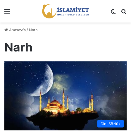
Menü
Dış gö
A
Anasayfa
/
Narh
Narh
Dini Sözlük