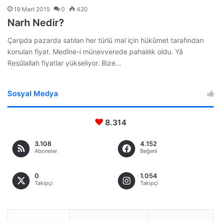
19 Mart 2015
0
420
Narh Nedir?
Çarşıda pazarda satılan her türlü mal için hükûmet tarafından
konulan fiyat. Medîne-i münevverede pahalılık oldu. Yâ
Resûlallah fiyatlar yükseliyor. Bize…
Sosyal Medya
8.314
3.108
4.152
Aboneler
Beğeni
0
1.054
Takipçi
Takipçi