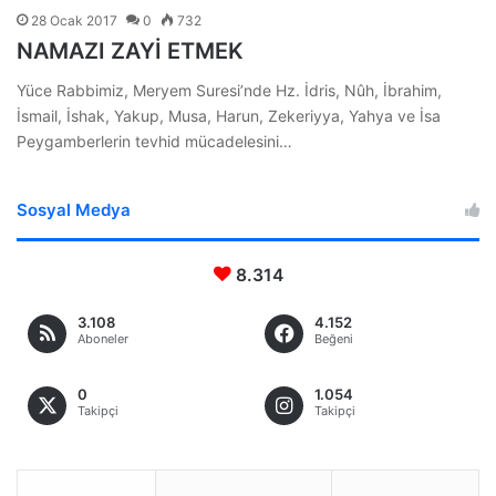
28 Ocak 2017
0
732
NAMAZI ZAYİ ETMEK
Yüce Rabbimiz, Meryem Suresi’nde Hz. İdris, Nûh, İbrahim,
İsmail, İshak, Yakup, Musa, Harun, Zekeriyya, Yahya ve İsa
Peygamberlerin tevhid mücadelesini…
Sosyal Medya
8.314
3.108
4.152
Aboneler
Beğeni
0
1.054
Takipçi
Takipçi