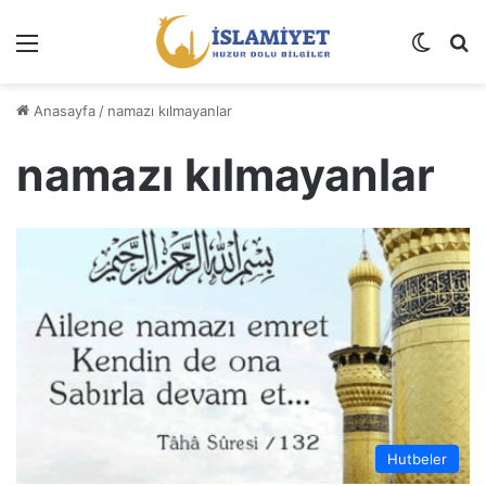
Menü
Dış gö
A
Anasayfa
/
namazı kılmayanlar
namazı kılmayanlar
Hutbeler