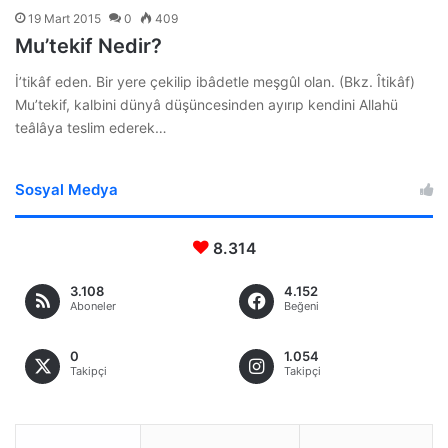
19 Mart 2015
0
409
Mu’tekif Nedir?
İ’tikâf eden. Bir yere çekilip ibâdetle meşgûl olan. (Bkz. Îtikâf)
Mu’tekif, kalbini dünyâ düşüncesinden ayırıp kendini Allahü
teâlâya teslim ederek…
Sosyal Medya
8.314
3.108
4.152
Aboneler
Beğeni
0
1.054
Takipçi
Takipçi