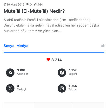
19 Mart 2015
0
464
Müte’âl (El-Müte’âl) Nedir?
Allahü teâlânın Esmâ-i hüsnâsından (ism-i şerîflerinden).
Düşünülebilen, akla gelen, hayâl edilebilen her şeyden başka
bunlardan pâk, temiz ve yüce olan.…
Sosyal Medya
8.314
3.108
4.152
Aboneler
Beğeni
0
1.054
Takipçi
Takipçi