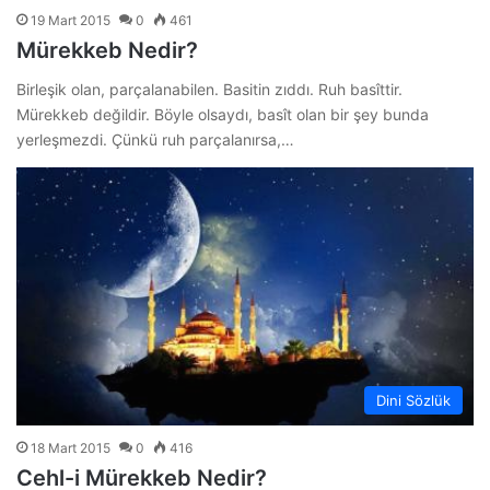
19 Mart 2015
0
461
Mürekkeb Nedir?
Birleşik olan, parçalanabilen. Basitin zıddı. Ruh basîttir.
Mürekkeb değildir. Böyle olsaydı, basît olan bir şey bunda
yerleşmezdi. Çünkü ruh parçalanırsa,…
Dini Sözlük
18 Mart 2015
0
416
Cehl-i Mürekkeb Nedir?