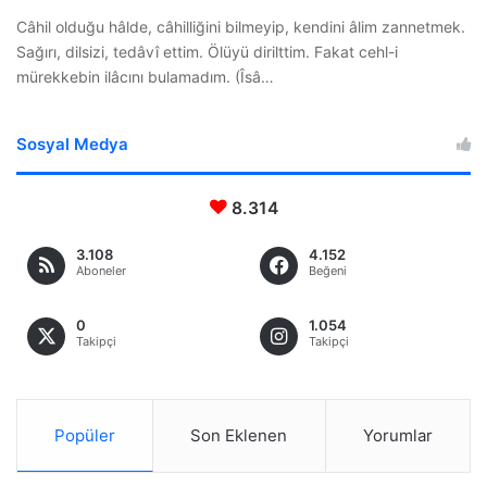
Câhil olduğu hâlde, câhilliğini bilmeyip, kendini âlim zannetmek.
Sağırı, dilsizi, tedâvî ettim. Ölüyü dirilttim. Fakat cehl-i
mürekkebin ilâcını bulamadım. (Îsâ…
Sosyal Medya
8.314
3.108
4.152
Aboneler
Beğeni
0
1.054
Takipçi
Takipçi
Popüler
Son Eklenen
Yorumlar