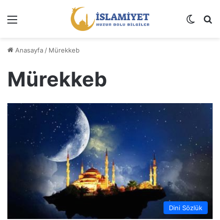
Menü
Dış gö
A
Anasayfa
/
Mürekkeb
Mürekkeb
Dini Sözlük