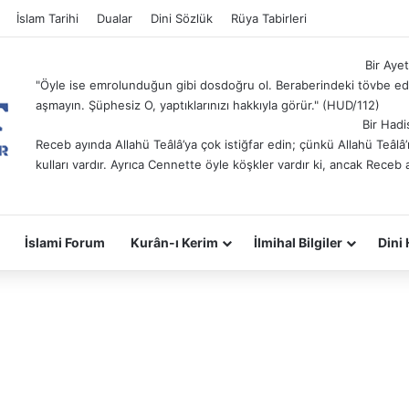
İslam Tarihi
Dualar
Dini Sözlük
Rüya Tabirleri
Bir Ayet
"Öyle ise emrolunduğun gibi dosdoğru ol. Beraberindeki tövbe ede
aşmayın. Şüphesiz O, yaptıklarınızı hakkıyla görür." (HUD/112)
Bir Hadi
Receb ayında Allahü Teâlâ’ya çok istiğfar edin; çünkü Allahü Teâl
kulları vardır. Ayrıca Cennette öyle köşkler vardır ki, ancak Receb 
İslami Forum
Kurân-ı Kerim
İlmihal Bilgiler
Dini 