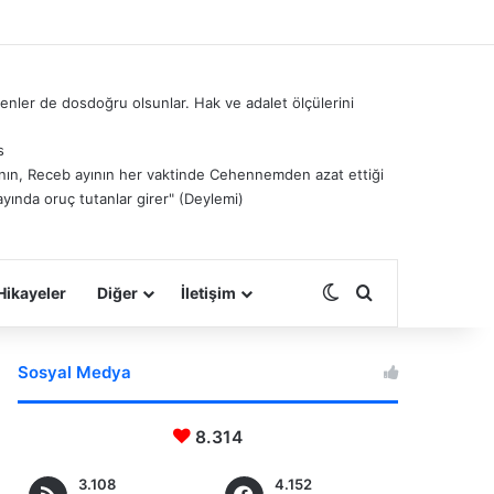
nler de dosdoğru olsunlar. Hak ve adalet ölçülerini
s
â’nın, Receb ayının her vaktinde Cehennemden azat ettiği
ayında oruç tutanlar girer" (Deylemi)
Dış görünümü deği
Arama yap ...
Hikayeler
Diğer
İletişim
Sosyal Medya
8.314
3.108
4.152