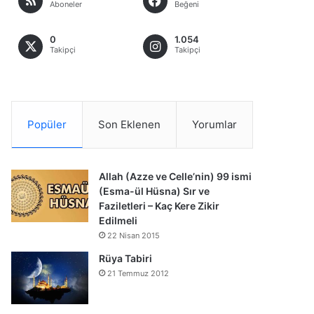
Aboneler
Beğeni
0
1.054
Takipçi
Takipçi
Popüler
Son Eklenen
Yorumlar
Allah (Azze ve Celle’nin) 99 ismi
(Esma-ül Hüsna) Sır ve
Faziletleri – Kaç Kere Zikir
Edilmeli
22 Nisan 2015
Rüya Tabiri
21 Temmuz 2012