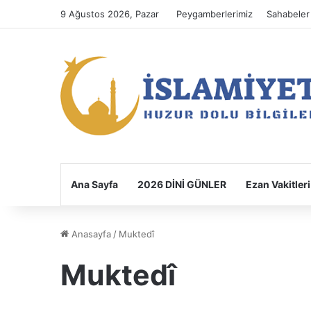
9 Ağustos 2026, Pazar
Peygamberlerimiz
Sahabeler
Ana Sayfa
2026 DİNİ GÜNLER
Ezan Vakitleri
Anasayfa
/
Muktedî
Muktedî