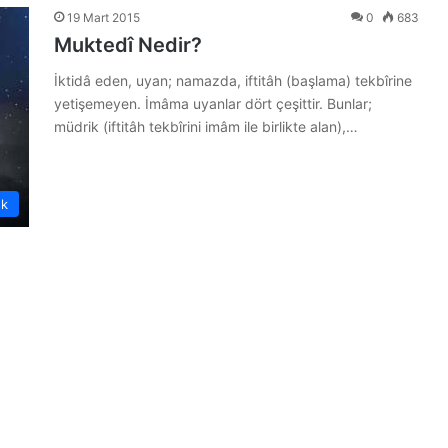
19 Mart 2015
0
683
Muktedî Nedir?
İktidâ eden, uyan; namazda, iftitâh (başlama) tekbîrine
yetişemeyen. İmâma uyanlar dört çeşittir. Bunlar;
müdrik (iftitâh tekbîrini imâm ile birlikte alan),…
ük