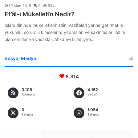
19 Mart 2015
0
534
Ef’âl-i Mükellefîn Nedir?
İslâm dîninde mükelleflerin (dînî vazîfeleri yerine getirmekle
yükümlü, sorumlu kimselerin) yapmaları ve sakınmaları lâzım
olan emirler ve yasaklar. Ahkâm-ı İslâmiyye…
Sosyal Medya
8.314
3.108
4.152
Aboneler
Beğeni
0
1.054
Takipçi
Takipçi