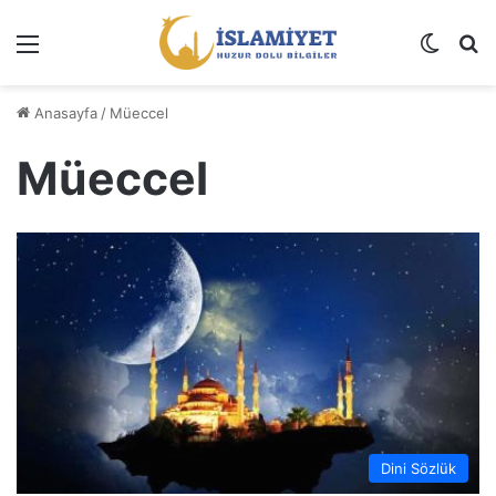
Menü
Dış gö
A
Anasayfa
/
Müeccel
Müeccel
Dini Sözlük