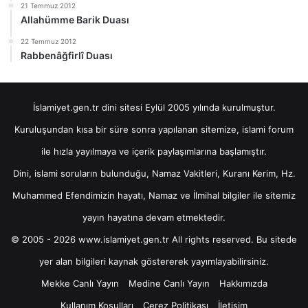
21 Temmuz 2012
Allahümme Barik Duası
22 Temmuz 2012
Rabbenâğfirlî Duası
İslamiyet.gen.tr dini sitesi Eylül 2005 yılında kurulmuştur.
Kuruluşundan kısa bir süre sonra yapılanan sitemize, islami forum
ile hızla yayılmaya ve içerik paylaşımlarına başlamıştır.
Dini, islami soruların bulunduğu, Namaz Vakitleri, Kuranı Kerim, Hz.
Muhammed Efendimizin hayatı, Namaz ve İlmihal bilgiler ile sitemiz
yayın hayatına devam etmektedir.
© 2005 - 2026 www.islamiyet.gen.tr All rights reserved. Bu sitede
yer alan bilgileri kaynak göstererek yayımlayabilirsiniz.
Mekke Canlı Yayın
Medine Canlı Yayın
Hakkımızda
Kullanım Koşulları
Çerez Politikası
İletişim