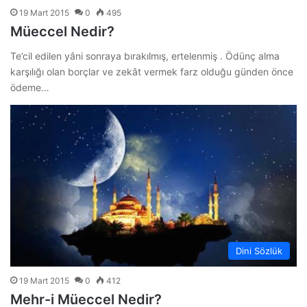
19 Mart 2015
0
495
Müeccel Nedir?
Te’cil edilen yâni sonraya bırakılmış, ertelenmiş . Ödünç alma
karşılığı olan borçlar ve zekât vermek farz olduğu günden önce
ödeme…
Dini Sözlük
19 Mart 2015
0
412
Mehr-i Müeccel Nedir?