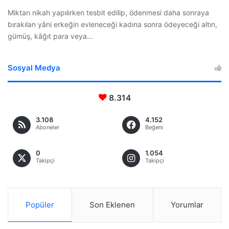
Miktarı nikah yapılırken tesbit edilip, ödenmesi daha sonraya
bırakılan yâni erkeğin evleneceği kadına sonra ödeyeceği altın,
gümüş, kâğıt para veya…
Sosyal Medya
8.314
3.108
4.152
Aboneler
Beğeni
0
1.054
Takipçi
Takipçi
Popüler
Son Eklenen
Yorumlar