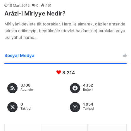
18 Mart 2015
0
461
Arâzi-i Mîriyye Nedir?
Mîrî yâni devlete âit topraklar. Harp ile alınarak, gâziler arasında
taksim edilmeyip, beytülmâle (devlet hazînesine) bırakılan veya
uşr yâhut harac…
Sosyal Medya
8.314
3.108
4.152
Aboneler
Beğeni
0
1.054
Takipçi
Takipçi