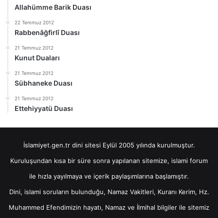
Allahümme Barik Duası
22 Temmuz 2012
Rabbenâğfirlî Duası
21 Temmuz 2012
Kunut Duaları
21 Temmuz 2012
Sübhaneke Duası
21 Temmuz 2012
Ettehiyyatü Duası
İslamiyet.gen.tr dini sitesi Eylül 2005 yılında kurulmuştur.
Kuruluşundan kısa bir süre sonra yapılanan sitemize, islami forum
ile hızla yayılmaya ve içerik paylaşımlarına başlamıştır.
Dini, islami soruların bulunduğu, Namaz Vakitleri, Kuranı Kerim, Hz.
Muhammed Efendimizin hayatı, Namaz ve İlmihal bilgiler ile sitemiz