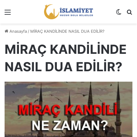
Menü
Dış gö
A
Anasayfa
/
MİRAÇ KANDİLİNDE NASIL DUA EDİLİR?
MİRAÇ KANDİLİNDE
NASIL DUA EDİLİR?