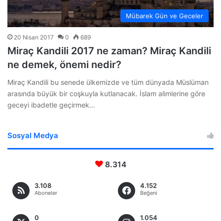
Mübarek Gün ve Geceler
20 Nisan 2017
0
689
Miraç Kandili 2017 ne zaman? Miraç Kandili
ne demek, önemi nedir?
Miraç Kandili bu senede ülkemizde ve tüm dünyada Müslüman
arasında büyük bir coşkuyla kutlanacak. İslam alimlerine göre
geceyi ibadetle geçirmek…
Sosyal Medya
8.314
3.108
4.152
Aboneler
Beğeni
0
1.054