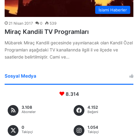
İslami Haberler
21 Nisan 2017
0
539
Miraç Kandili TV Programları
Mübarek Miraç Kandili gecesinde yayınlanacak olan Kandil Özel
Programları aşağıdaki TV kanallarında ilgili il ve ilçede ve
saatlerde belirtilmiştir. Cami ve…
Sosyal Medya
8.314
3.108
4.152
Aboneler
Beğeni
0
1.054
Takipçi
Takipçi