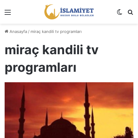
Menü
Dış gö
A
Anasayfa
/
miraç kandili tv programları
miraç kandili tv
programları