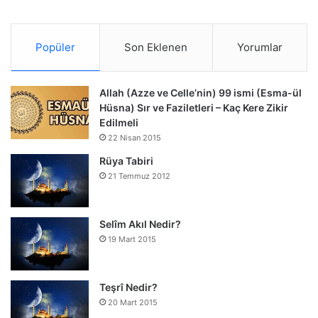
Popüler
Son Eklenen
Yorumlar
Allah (Azze ve Celle’nin) 99 ismi (Esma-ül
Hüsna) Sır ve Faziletleri – Kaç Kere Zikir
Edilmeli
22 Nisan 2015
Rüya Tabiri
21 Temmuz 2012
Selîm Akıl Nedir?
19 Mart 2015
Teşrî Nedir?
20 Mart 2015