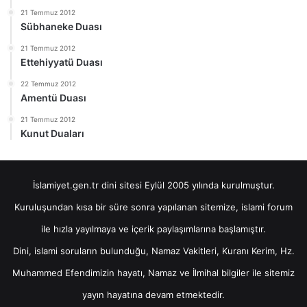
21 Temmuz 2012
Sübhaneke Duası
21 Temmuz 2012
Ettehiyyatü Duası
22 Temmuz 2012
Amentü Duası
21 Temmuz 2012
Kunut Duaları
İslamiyet.gen.tr dini sitesi Eylül 2005 yılında kurulmuştur.
Kuruluşundan kısa bir süre sonra yapılanan sitemize, islami forum
ile hızla yayılmaya ve içerik paylaşımlarına başlamıştır.
Dini, islami soruların bulunduğu, Namaz Vakitleri, Kuranı Kerim, Hz.
Muhammed Efendimizin hayatı, Namaz ve İlmihal bilgiler ile sitemiz
yayın hayatına devam etmektedir.