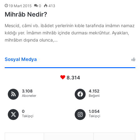
19 Mart 2015
0
413
Mihrâb Nedir?
Mescid, câmi vb. ibâdet yerlerinin kıble tarafında imâmın namaz
kıldığı yer. İmâmın mihrâb içinde durması mekrûhtur. Ayakları,
mihrâbın dışında olunca,…
Sosyal Medya
8.314
3.108
4.152
Aboneler
Beğeni
0
1.054
Takipçi
Takipçi