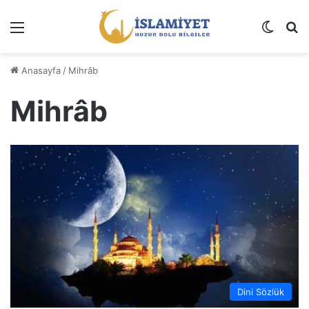
Menü
Dış gö
A
Anasayfa
/
Mihrâb
Mihrâb
Dini Sözlük