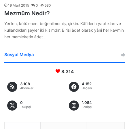
19 Mart 2015
0
580
Mezmûm Nedir?
Yerilen, kötülenen, beğenilmemiş, çirkin. Kâfirlerin yaptıkları ve
kullandıkları şeyler iki kısımdır: Birisi âdet olarak yâni her kavmin
her memleketin âdet…
Sosyal Medya
8.314
3.108
4.152
Aboneler
Beğeni
0
1.054
Takipçi
Takipçi