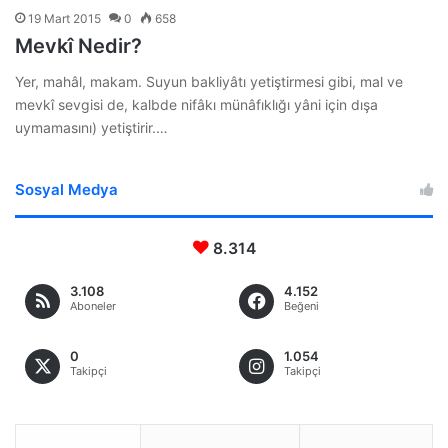
19 Mart 2015
0
658
Mevkî Nedir?
Yer, mahâl, makam. Suyun bakliyâtı yetiştirmesi gibi, mal ve
mevkî sevgisi de, kalbde nifâkı münâfıklığı yâni için dışa
uymamasını) yetiştirir.…
Sosyal Medya
8.314
3.108
4.152
Aboneler
Beğeni
0
1.054
Takipçi
Takipçi